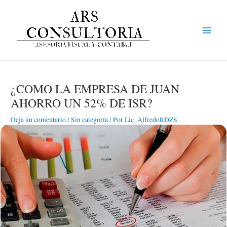
Ir
Main
al
Menu
contenido
¿COMO LA EMPRESA DE JUAN
AHORRO UN 52% DE ISR?
Deja un comentario
/
Sin categoría
/ Por
Lic_AlfredoRDZS