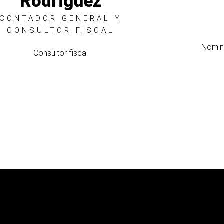
Rodriguez
CONTADOR GENERAL Y
CONSULTOR FISCAL
Nomin
Consultor fiscal
F
a
c
e
b
o
o
k
-
f