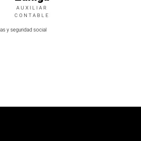
AUXILIAR
CONTABLE
as y seguridad social
B
e
h
a
n
c
e