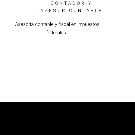
CONTADOR Y
ASESOR CONTABLE
Asesoria contable y fiscal en impuestos
federales.
B
e
h
a
n
c
e